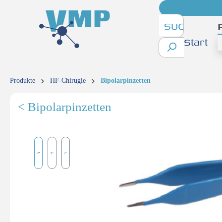
inhalt springen
Start
Produkte
HF-Chirugie
Bipolarpinzetten
< Bipolarpinzetten