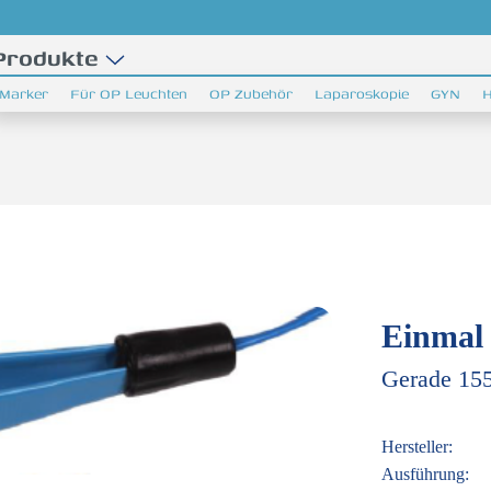
Produkte
Marker
Für OP Leuchten
OP Zubehör
Laparoskopie
GYN
H
Einmal 
Gerade 15
Hersteller:
Ausführung: