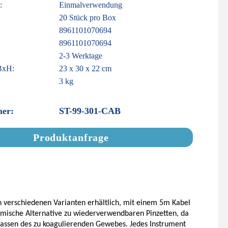
:
Einmalverwendung
20 Stück pro Box
8961101070694
8961101070694
2-3 Werktage
BxH:
23 x 30 x 22 cm
3 kg
er:
ST-99-301-CAB
Produktanfrage
in verschiedenen Varianten erhältlich, mit einem 5m Kabel
omische Alternative zu wiederverwendbaren Pinzetten, da
 Fassen des zu koagulierenden Gewebes. Jedes Instrument