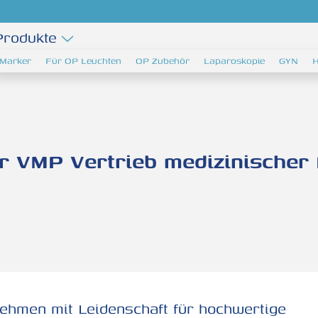
Produkte
Marker
Für OP Leuchten
OP Zubehör
Laparoskopie
GYN
H
er VMP Vertrieb medizinische
nehmen mit Leidenschaft für hochwertige