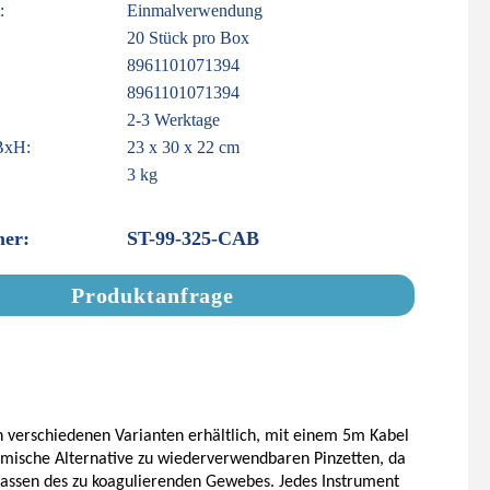
:
Einmalverwendung
20 Stück pro Box
8961101071394
8961101071394
2-3 Werktage
BxH:
23 x 30 x 22 cm
3 kg
er:
ST-99-325-CAB
Produktanfrage
in verschiedenen Varianten erhältlich, mit einem 5m Kabel
omische Alternative zu wiederverwendbaren Pinzetten, da
 Fassen des zu koagulierenden Gewebes. Jedes Instrument