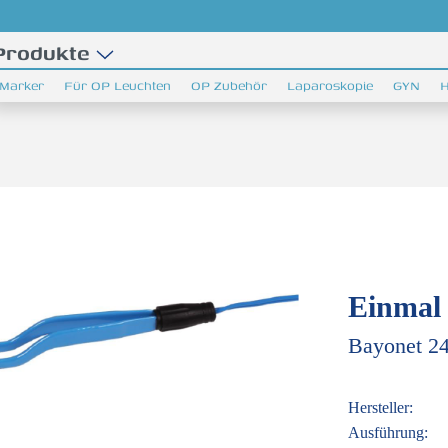
Produkte
Marker
Für OP Leuchten
OP Zubehör
Laparoskopie
GYN
H
Einmal 
Bayonet 2
Hersteller:
Ausführung: