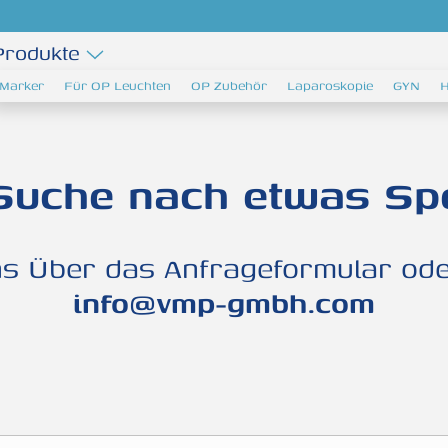
Produkte
Marker
Für OP Leuchten
OP Zubehör
Laparoskopie
GYN
H
Suche nach etwas Sp
ns Über das Anfrageformular oder
info@vmp-gmbh.com