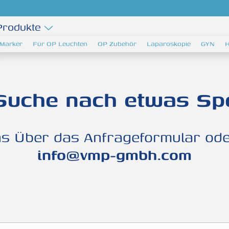
Produkte
Marker
Für OP Leuchten
OP Zubehör
Laparoskopie
GYN
H
Suche nach etwas Sp
ns Über das Anfrageformular oder
info@vmp-gmbh.com